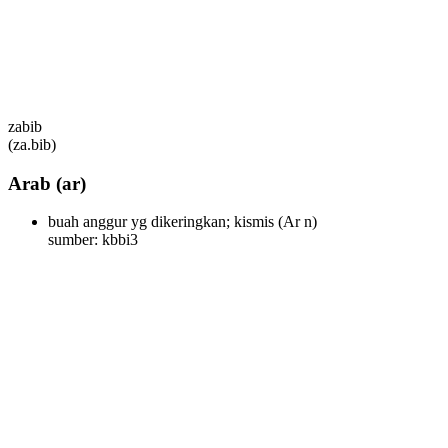
zabib
(za.bib)
Arab
(ar)
buah anggur yg dikeringkan; kismis
(Ar n)
sumber: kbbi3