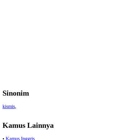
Sinonim
kismis
,
Kamus Lainnya
•
Kamus Inggris