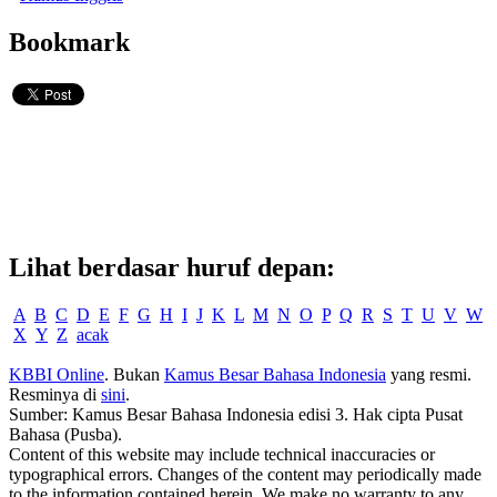
Bookmark
Lihat berdasar huruf depan:
A
B
C
D
E
F
G
H
I
J
K
L
M
N
O
P
Q
R
S
T
U
V
W
X
Y
Z
acak
KBBI Online
. Bukan
Kamus Besar Bahasa Indonesia
yang resmi.
Resminya di
sini
.
Sumber: Kamus Besar Bahasa Indonesia edisi 3. Hak cipta Pusat
Bahasa (Pusba).
Content of this website may include technical inaccuracies or
typographical errors. Changes of the content may periodically made
to the information contained herein. We make no warranty to any