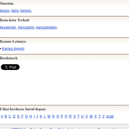
Sinonim
kejam
,
lalim
,
bengis
,
Kata-kata Terkait
kezaliman
,
menzalimi
,
menzalimkan
,
Kamus Lainnya
•
Kamus Inggris
Bookmark
Lihat berdasar huruf depan:
A
B
C
D
E
F
G
H
I
J
K
L
M
N
O
P
Q
R
S
T
U
V
W
X
Y
Z
acak