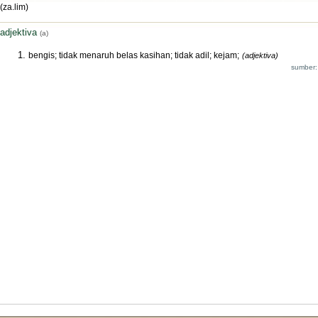
(za.lim)
adjektiva
(a)
bengis; tidak menaruh belas kasihan; tidak adil; kejam;
(adjektiva)
sumber: