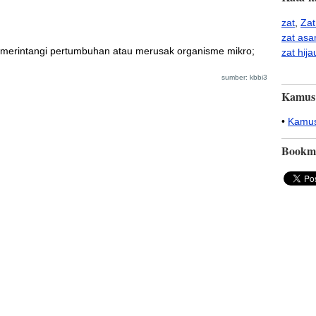
zat
,
Zat
zat as
g merintangi pertumbuhan atau merusak organisme mikro;
zat hija
sumber: kbbi3
Kamus
•
Kamus
Bookm