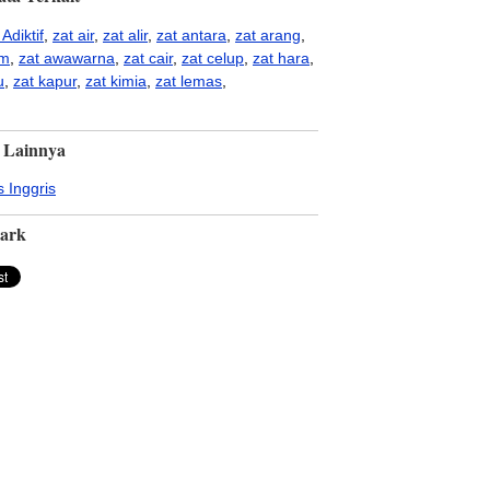
 Adiktif
,
zat air
,
zat alir
,
zat antara
,
zat arang
,
am
,
zat awawarna
,
zat cair
,
zat celup
,
zat hara
,
u
,
zat kapur
,
zat kimia
,
zat lemas
,
 Lainnya
 Inggris
ark