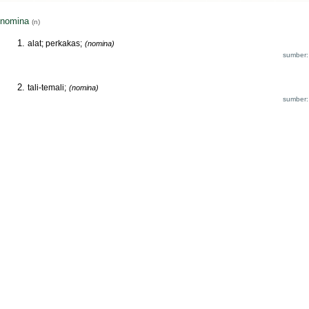
nomina
(n)
alat; perkakas;
(nomina)
sumber:
tali-temali;
(nomina)
sumber: