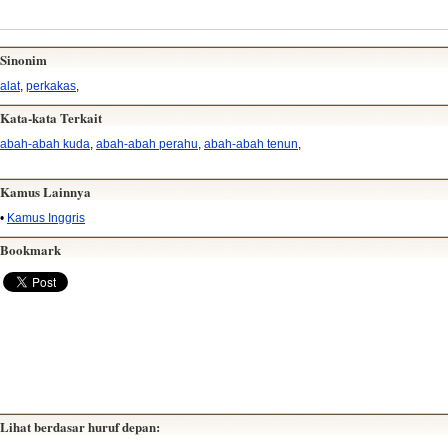
Sinonim
alat
,
perkakas
,
Kata-kata Terkait
abah-abah kuda
,
abah-abah perahu
,
abah-abah tenun
,
Kamus Lainnya
•
Kamus Inggris
Bookmark
Lihat berdasar huruf depan: