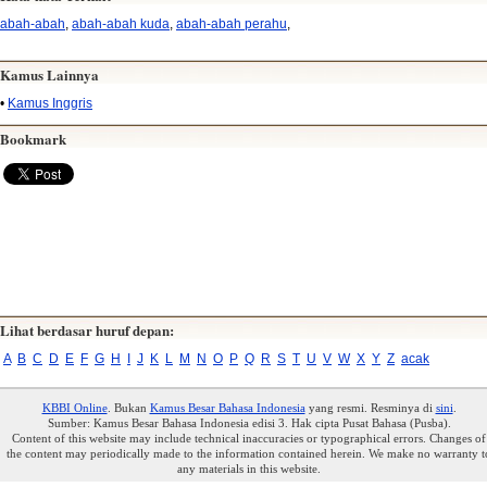
abah-abah
,
abah-abah kuda
,
abah-abah perahu
,
Kamus Lainnya
•
Kamus Inggris
Bookmark
Lihat berdasar huruf depan:
A
B
C
D
E
F
G
H
I
J
K
L
M
N
O
P
Q
R
S
T
U
V
W
X
Y
Z
acak
KBBI Online
. Bukan
Kamus Besar Bahasa Indonesia
yang resmi. Resminya di
sini
.
Sumber: Kamus Besar Bahasa Indonesia edisi 3. Hak cipta Pusat Bahasa (Pusba).
Content of this website may include technical inaccuracies or typographical errors. Changes of
the content may periodically made to the information contained herein. We make no warranty t
any materials in this website.