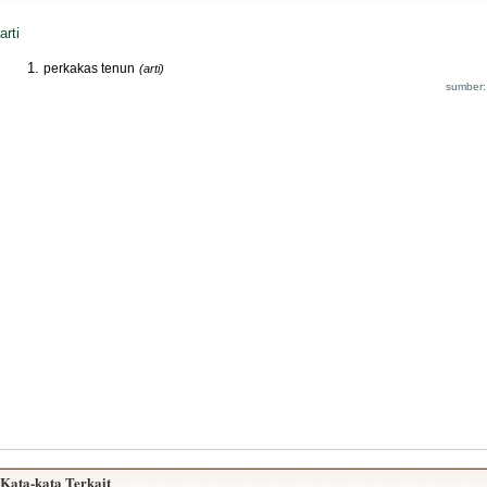
arti
perkakas tenun
(arti)
sumber:
Kata-kata Terkait