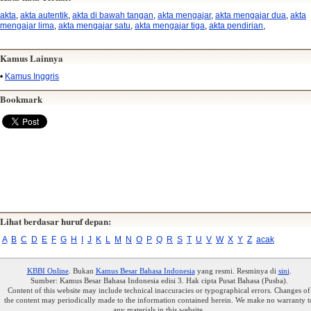
akta
,
akta autentik
,
akta di bawah tangan
,
akta mengajar
,
akta mengajar dua
,
akta
mengajar lima
,
akta mengajar satu
,
akta mengajar tiga
,
akta pendirian
,
Kamus Lainnya
•
Kamus Inggris
Bookmark
Lihat berdasar huruf depan:
A
B
C
D
E
F
G
H
I
J
K
L
M
N
O
P
Q
R
S
T
U
V
W
X
Y
Z
acak
KBBI Online
. Bukan
Kamus Besar Bahasa Indonesia
yang resmi. Resminya di
sini
.
Sumber: Kamus Besar Bahasa Indonesia edisi 3. Hak cipta Pusat Bahasa (Pusba).
Content of this website may include technical inaccuracies or typographical errors. Changes of
the content may periodically made to the information contained herein. We make no warranty t
any materials in this website.