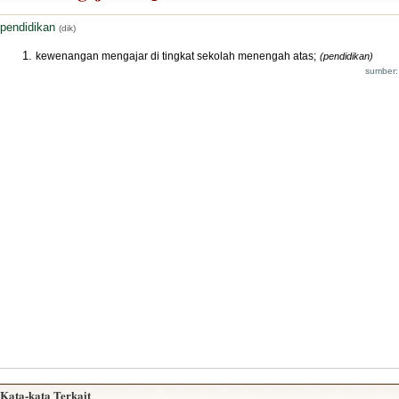
pendidikan
(dik)
kewenangan mengajar di tingkat sekolah menengah atas;
(pendidikan)
sumber:
Kata-kata Terkait