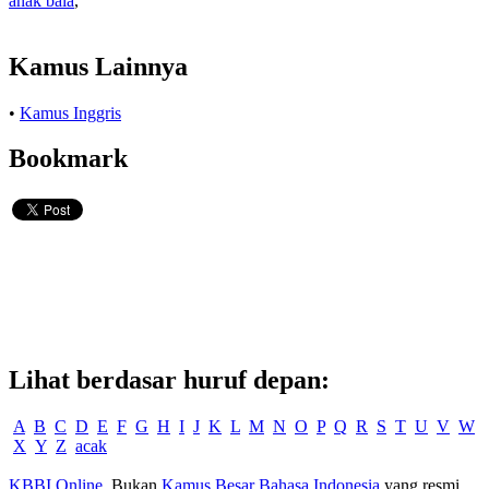
anak bala
,
Kamus Lainnya
•
Kamus Inggris
Bookmark
Lihat berdasar huruf depan:
A
B
C
D
E
F
G
H
I
J
K
L
M
N
O
P
Q
R
S
T
U
V
W
X
Y
Z
acak
KBBI Online
. Bukan
Kamus Besar Bahasa Indonesia
yang resmi.