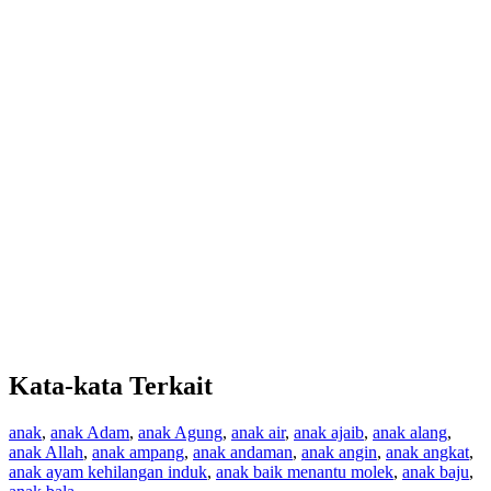
Kata-kata Terkait
anak
,
anak Adam
,
anak Agung
,
anak air
,
anak ajaib
,
anak alang
,
anak Allah
,
anak ampang
,
anak andaman
,
anak angin
,
anak angkat
,
anak ayam kehilangan induk
,
anak baik menantu molek
,
anak baju
,