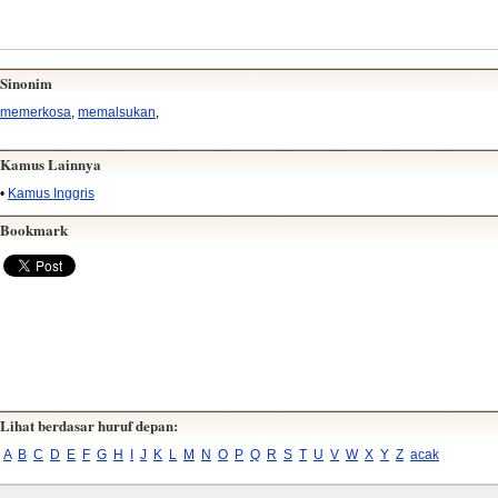
Sinonim
memerkosa
,
memalsukan
,
Kamus Lainnya
•
Kamus Inggris
Bookmark
Lihat berdasar huruf depan:
A
B
C
D
E
F
G
H
I
J
K
L
M
N
O
P
Q
R
S
T
U
V
W
X
Y
Z
acak