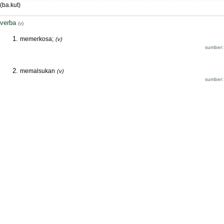
(ba.kut)
verba
(v)
memerkosa;
(v)
sumber:
memalsukan
(v)
sumber: