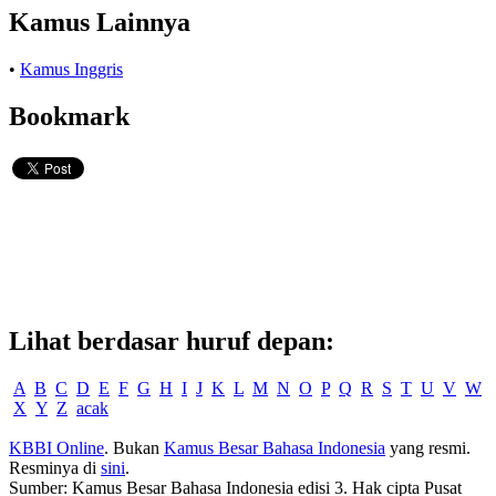
Kamus Lainnya
•
Kamus Inggris
Bookmark
Lihat berdasar huruf depan:
A
B
C
D
E
F
G
H
I
J
K
L
M
N
O
P
Q
R
S
T
U
V
W
X
Y
Z
acak
KBBI Online
. Bukan
Kamus Besar Bahasa Indonesia
yang resmi.
Resminya di
sini
.
Sumber: Kamus Besar Bahasa Indonesia edisi 3. Hak cipta Pusat