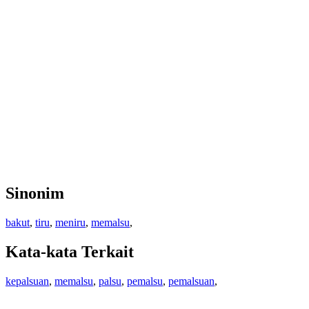
Sinonim
bakut
,
tiru
,
meniru
,
memalsu
,
Kata-kata Terkait
kepalsuan
,
memalsu
,
palsu
,
pemalsu
,
pemalsuan
,