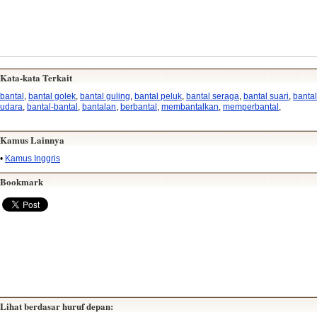
Kata-kata Terkait
bantal
,
bantal golek
,
bantal guling
,
bantal peluk
,
bantal seraga
,
bantal suari
,
bantal
udara
,
bantal-bantal
,
bantalan
,
berbantal
,
membantalkan
,
memperbantal
,
Kamus Lainnya
•
Kamus Inggris
Bookmark
Lihat berdasar huruf depan: