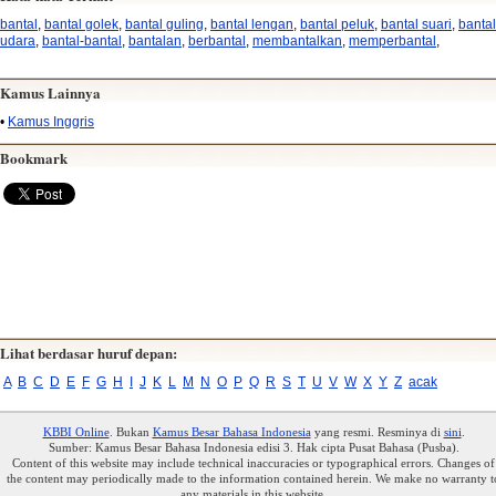
bantal
,
bantal golek
,
bantal guling
,
bantal lengan
,
bantal peluk
,
bantal suari
,
bantal
udara
,
bantal-bantal
,
bantalan
,
berbantal
,
membantalkan
,
memperbantal
,
Kamus Lainnya
•
Kamus Inggris
Bookmark
Lihat berdasar huruf depan:
A
B
C
D
E
F
G
H
I
J
K
L
M
N
O
P
Q
R
S
T
U
V
W
X
Y
Z
acak
KBBI Online
. Bukan
Kamus Besar Bahasa Indonesia
yang resmi. Resminya di
sini
.
Sumber: Kamus Besar Bahasa Indonesia edisi 3. Hak cipta Pusat Bahasa (Pusba).
Content of this website may include technical inaccuracies or typographical errors. Changes of
the content may periodically made to the information contained herein. We make no warranty t
any materials in this website.