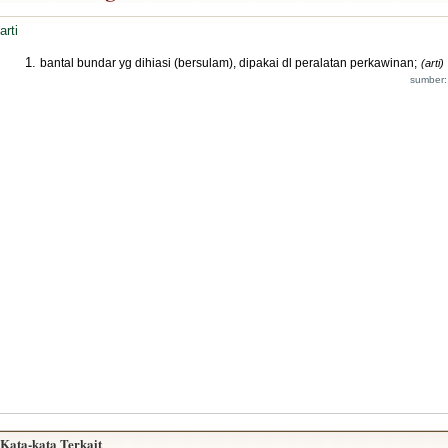
arti
bantal bundar yg dihiasi (bersulam), dipakai dl peralatan perkawinan;
(arti)
sumber:
Kata-kata Terkait