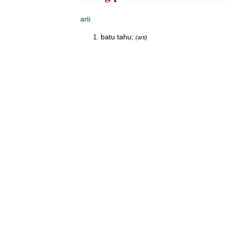
arti
batu tahu;
(arti)