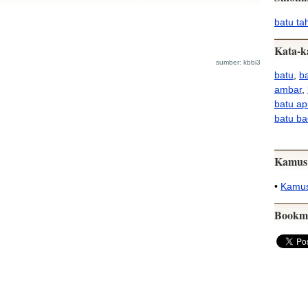
batu ta
Kata-k
sumber: kbbi3
batu
,
ba
ambar
,
batu a
batu ba
Kamus
•
Kamus
Bookm