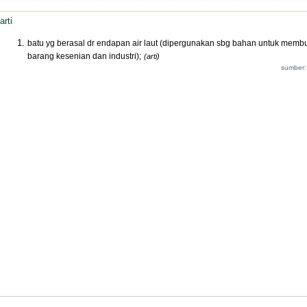
arti
batu yg berasal dr endapan air laut (dipergunakan sbg bahan untuk memb
barang kesenian dan industri);
(arti)
sumber: