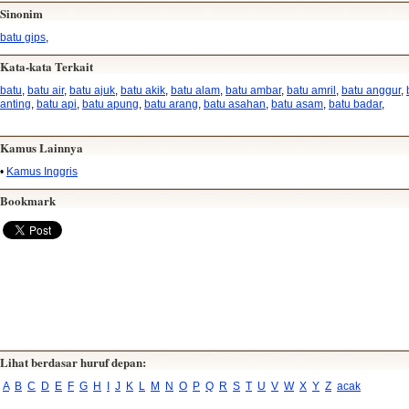
Sinonim
batu gips
,
Kata-kata Terkait
batu
,
batu air
,
batu ajuk
,
batu akik
,
batu alam
,
batu ambar
,
batu amril
,
batu anggur
,
anting
,
batu api
,
batu apung
,
batu arang
,
batu asahan
,
batu asam
,
batu badar
,
Kamus Lainnya
•
Kamus Inggris
Bookmark
Lihat berdasar huruf depan:
A
B
C
D
E
F
G
H
I
J
K
L
M
N
O
P
Q
R
S
T
U
V
W
X
Y
Z
acak