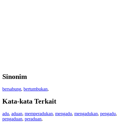
Sinonim
bersabung
,
bertumbukan
,
Kata-kata Terkait
adu
,
aduan
,
memperadukan
,
mengadu
,
mengadukan
,
pengadu
,
pengaduan
,
peraduan
,