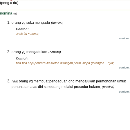
(peng.a.du)
nomina
(n)
orang yg suka mengadu
(nomina)
Contoh:
anak itu ~ benar;
sumber:
orang yg mengadukan
(nomina)
Contoh:
tiba-tiba saja perkara itu sudah di tangan polisi, siapa gerangan ~ nya;
sumber:
Huk
orang yg membuat pengaduan dng mengajukan permohonan untuk
penuntutan atas diri seseorang melalui prosedur hukum;
(nomina)
sumber: