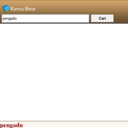
pengadu