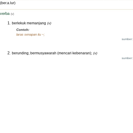
(ber.a.lur)
verba
(v)
berlekuk memanjang
(v)
Contoh:
laras senapan itu ~;
sumber:
berunding; bermusyawarah (mencari kebenaran);
(v)
sumber: