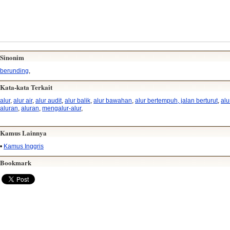
Sinonim
berunding
,
Kata-kata Terkait
alur
,
alur air
,
alur audit
,
alur balik
,
alur bawahan
,
alur bertempuh, jalan berturut
,
alu
aluran
,
aluran
,
mengalur-alur
,
Kamus Lainnya
•
Kamus Inggris
Bookmark