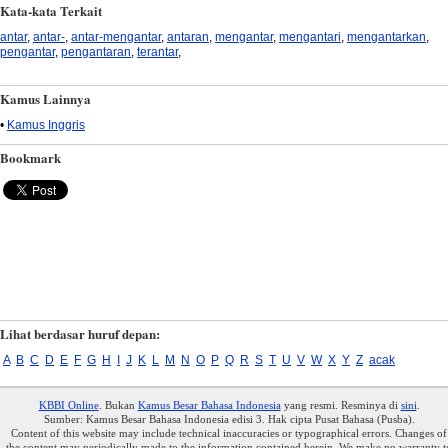
Kata-kata Terkait
antar
,
antar-
,
antar-mengantar
,
antaran
,
mengantar
,
mengantari
,
mengantarkan
,
pengantar
,
pengantaran
,
terantar
,
Kamus Lainnya
•
Kamus Inggris
Bookmark
Lihat berdasar huruf depan:
A
B
C
D
E
F
G
H
I
J
K
L
M
N
O
P
Q
R
S
T
U
V
W
X
Y
Z
acak
KBBI Online
. Bukan
Kamus Besar Bahasa Indonesia
yang resmi. Resminya di
sini
.
Sumber: Kamus Besar Bahasa Indonesia edisi 3. Hak cipta Pusat Bahasa (Pusba).
Content of this website may include technical inaccuracies or typographical errors. Changes of
the content may periodically made to the information contained herein. We make no warranty t