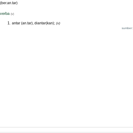
(ber.an.tar)
verba
(v)
antar (an.tar), diantar(kan);
(v)
sumber: