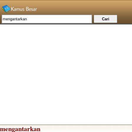
mengantarkan