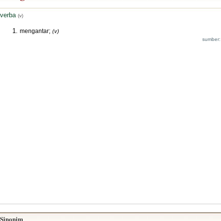
verba
(v)
mengantar;
(v)
sumber:
Sinonim