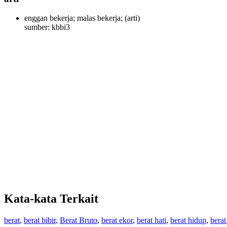
enggan bekerja; malas bekerja;
(arti)
sumber: kbbi3
Kata-kata Terkait
berat
,
berat bibir
,
Berat Bruto
,
berat ekor
,
berat hati
,
berat hidup
,
berat