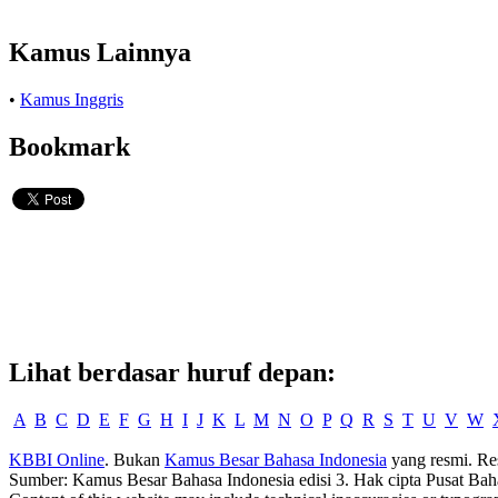
Kamus Lainnya
•
Kamus Inggris
Bookmark
Lihat berdasar huruf depan:
A
B
C
D
E
F
G
H
I
J
K
L
M
N
O
P
Q
R
S
T
U
V
W
KBBI Online
. Bukan
Kamus Besar Bahasa Indonesia
yang resmi. Re
Sumber: Kamus Besar Bahasa Indonesia edisi 3. Hak cipta Pusat Bah