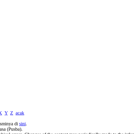
X
Y
Z
acak
sminya di
sini
.
asa (Pusba).