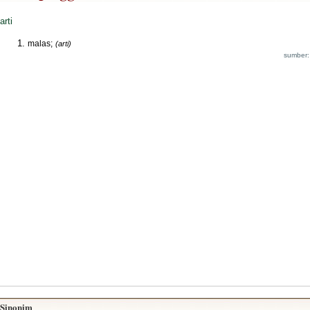
arti
malas;
(arti)
sumber:
Sinonim