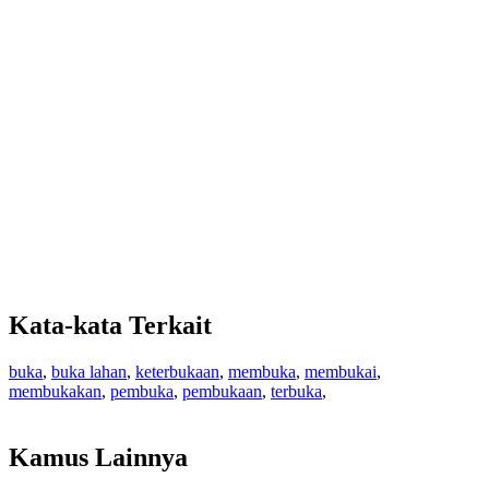
Kata-kata Terkait
buka
,
buka lahan
,
keterbukaan
,
membuka
,
membukai
,
membukakan
,
pembuka
,
pembukaan
,
terbuka
,
Kamus Lainnya