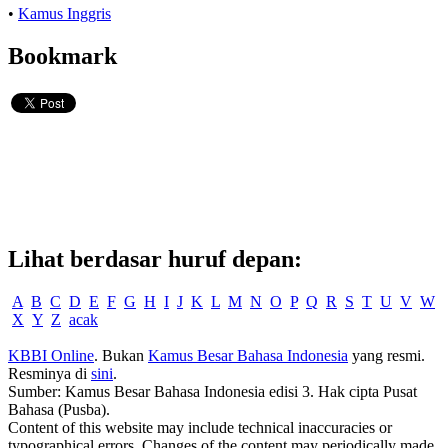
•
Kamus Inggris
Bookmark
Lihat berdasar huruf depan:
A
B
C
D
E
F
G
H
I
J
K
L
M
N
O
P
Q
R
S
T
U
V
W
X
Y
Z
acak
KBBI Online
. Bukan
Kamus Besar Bahasa Indonesia
yang resmi.
Resminya di
sini
.
Sumber: Kamus Besar Bahasa Indonesia edisi 3. Hak cipta Pusat
Bahasa (Pusba).
Content of this website may include technical inaccuracies or
typographical errors. Changes of the content may periodically made