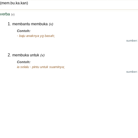
(mem.bu.ka.kan)
verba
(v)
membantu membuka
(v)
Contoh:
- baju anaknya yg basah;
sumber:
membuka untuk
(v)
Contoh:
ia selalu - pintu untuk suaminya;
sumber: