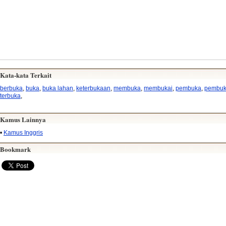
Kata-kata Terkait
berbuka
,
buka
,
buka lahan
,
keterbukaan
,
membuka
,
membukai
,
pembuka
,
pembu
terbuka
,
Kamus Lainnya
•
Kamus Inggris
Bookmark