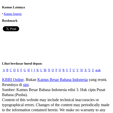
Kamus Lainnya
•
Kamus Inggris
Bookmark
Lihat berdasar huruf depan:
A
B
C
D
E
F
G
H
I
J
K
L
M
N
O
P
Q
R
S
T
U
V
W
X
Y
Z
acak
KBBI Online
. Bukan
Kamus Besar Bahasa Indonesia
yang resmi.
Resminya di
sini
.
Sumber: Kamus Besar Bahasa Indonesia edisi 3. Hak cipta Pusat
Bahasa (Pusba).
Content of this website may include technical inaccuracies or
typographical errors. Changes of the content may periodically made
to the information contained herein. We make no warranty to any