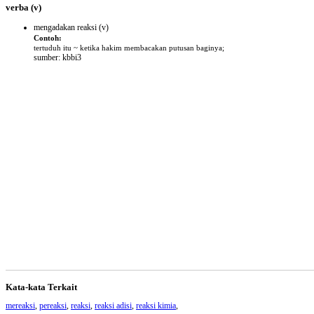
verba
(v)
mengadakan reaksi
(v)
Contoh:
tertuduh itu ~ ketika hakim membacakan putusan baginya;
sumber: kbbi3
Kata-kata Terkait
mereaksi
,
pereaksi
,
reaksi
,
reaksi adisi
,
reaksi kimia
,