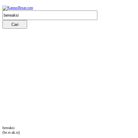
bereaksi
(be.re.ak.si)