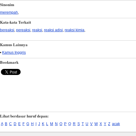
Sinonim
merempah
,
Kata-kata Terkait
bereaksi
,
pereaksi
,
reaksi
,
reaksi adisi
,
reaksi kimia
,
Kamus Lainnya
•
Kamus Inggris
Bookmark
Lihat berdasar huruf depan:
A
B
C
D
E
F
G
H
I
J
K
L
M
N
O
P
Q
R
S
T
U
V
W
X
Y
Z
acak