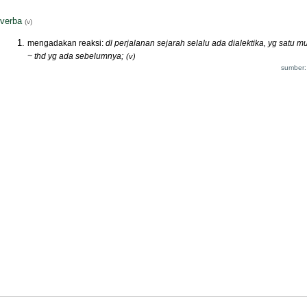
verba
(v)
mengadakan reaksi:
dl perjalanan sejarah selalu ada dialektika, yg satu m
~ thd yg ada sebelumnya;
(v)
sumber: