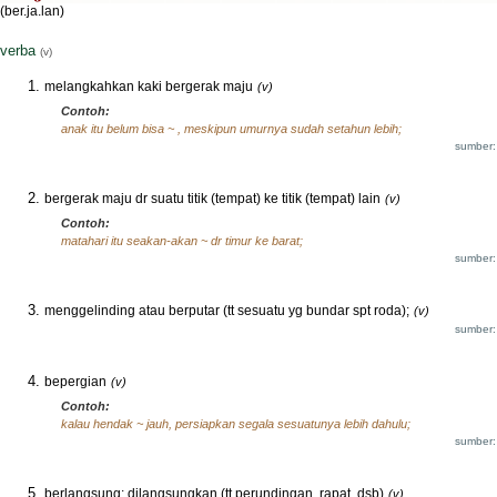
(ber.ja.lan)
verba
(v)
melangkahkan kaki bergerak maju
(v)
Contoh:
anak itu belum bisa ~ , meskipun umurnya sudah setahun lebih;
sumber:
bergerak maju dr suatu titik (tempat) ke titik (tempat) lain
(v)
Contoh:
matahari itu seakan-akan ~ dr timur ke barat;
sumber:
menggelinding atau berputar (tt sesuatu yg bundar spt roda);
(v)
sumber:
bepergian
(v)
Contoh:
kalau hendak ~ jauh, persiapkan segala sesuatunya lebih dahulu;
sumber:
berlangsung; dilangsungkan (tt perundingan, rapat, dsb)
(v)