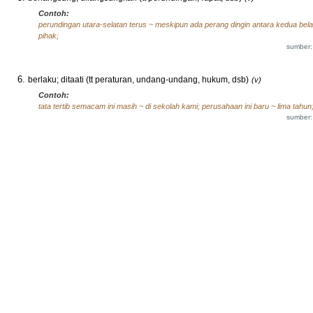
Contoh:
perundingan utara-selatan terus ~ meskipun ada perang dingin antara kedua bel
pihak;
sumber:
berlaku; ditaati (tt peraturan, undang-undang, hukum, dsb)
(v)
Contoh:
tata tertib semacam ini masih ~ di sekolah kami; perusahaan ini baru ~ lima tahun
sumber: