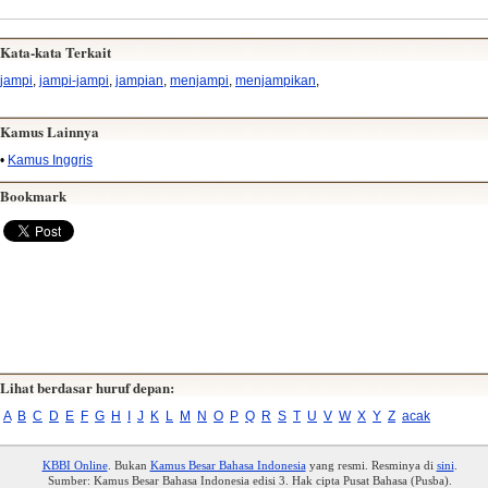
Kata-kata Terkait
jampi
,
jampi-jampi
,
jampian
,
menjampi
,
menjampikan
,
Kamus Lainnya
•
Kamus Inggris
Bookmark
Lihat berdasar huruf depan:
A
B
C
D
E
F
G
H
I
J
K
L
M
N
O
P
Q
R
S
T
U
V
W
X
Y
Z
acak
KBBI Online
. Bukan
Kamus Besar Bahasa Indonesia
yang resmi. Resminya di
sini
.
Sumber: Kamus Besar Bahasa Indonesia edisi 3. Hak cipta Pusat Bahasa (Pusba).