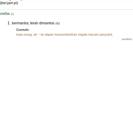
(ber.jam.pi)
verba
(v)
bermantra; telah dimantrai
(v)
Contoh:
kata orang, air ~ itu dapat menyembuhkan segala macam penyakit;
sumber: