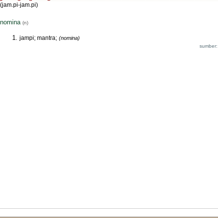
(jam.pi-jam.pi)
nomina
(n)
jampi; mantra;
(nomina)
sumber: