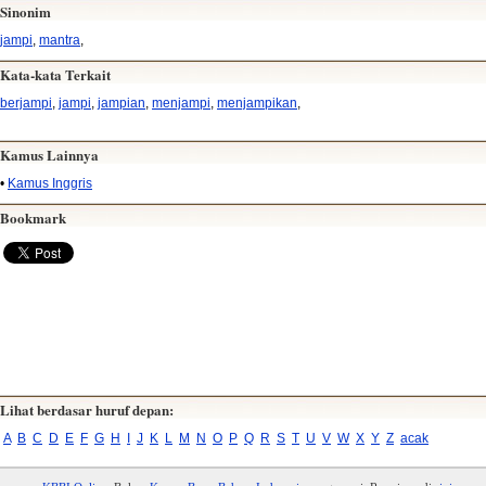
Sinonim
jampi
,
mantra
,
Kata-kata Terkait
berjampi
,
jampi
,
jampian
,
menjampi
,
menjampikan
,
Kamus Lainnya
•
Kamus Inggris
Bookmark
Lihat berdasar huruf depan:
A
B
C
D
E
F
G
H
I
J
K
L
M
N
O
P
Q
R
S
T
U
V
W
X
Y
Z
acak