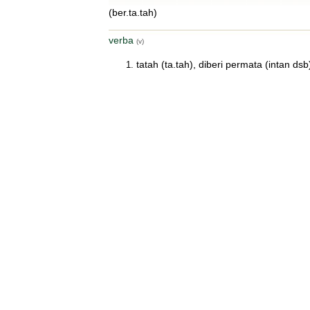
(ber.ta.tah)
verba
(v)
tatah (ta.tah), diberi permata (intan dsb