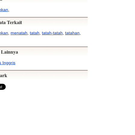
hkan
,
ata Terkait
hkan
,
menatah
,
tatah
,
tatah-tatah
,
tatahan
,
 Lainnya
 Inggris
ark