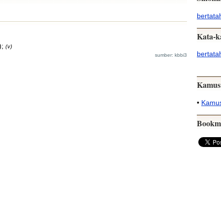
bertata
Kata-k
);
(v)
bertata
sumber: kbbi3
Kamus
•
Kamus
Bookm