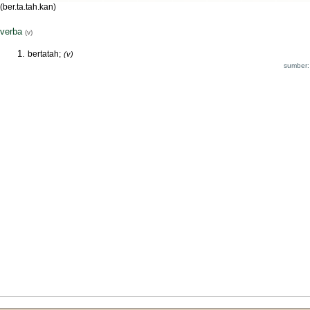
(ber.ta.tah.kan)
verba
(v)
bertatah;
(v)
sumber: