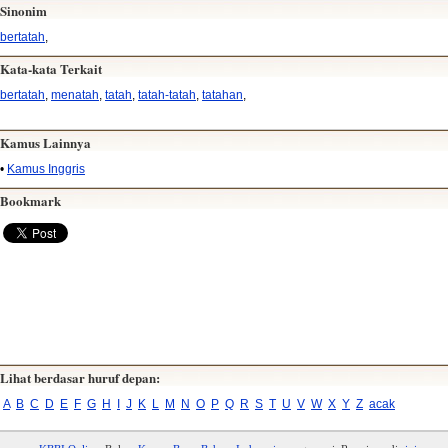
Sinonim
bertatah
,
Kata-kata Terkait
bertatah
,
menatah
,
tatah
,
tatah-tatah
,
tatahan
,
Kamus Lainnya
•
Kamus Inggris
Bookmark
Lihat berdasar huruf depan:
A
B
C
D
E
F
G
H
I
J
K
L
M
N
O
P
Q
R
S
T
U
V
W
X
Y
Z
acak