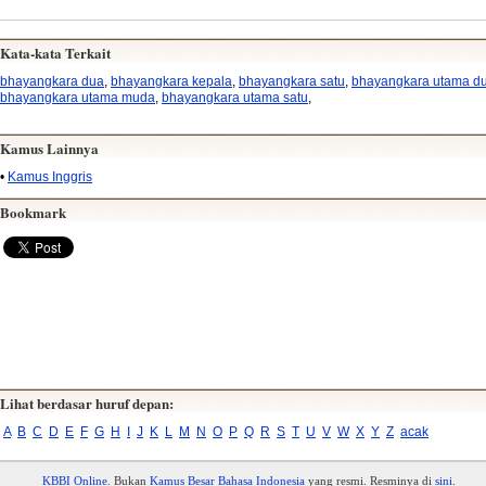
Kata-kata Terkait
bhayangkara dua
,
bhayangkara kepala
,
bhayangkara satu
,
bhayangkara utama d
bhayangkara utama muda
,
bhayangkara utama satu
,
Kamus Lainnya
•
Kamus Inggris
Bookmark
Lihat berdasar huruf depan:
A
B
C
D
E
F
G
H
I
J
K
L
M
N
O
P
Q
R
S
T
U
V
W
X
Y
Z
acak
KBBI Online
. Bukan
Kamus Besar Bahasa Indonesia
yang resmi. Resminya di
sini
.