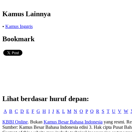
Kamus Lainnya
•
Kamus Inggris
Bookmark
Lihat berdasar huruf depan:
A
B
C
D
E
F
G
H
I
J
K
L
M
N
O
P
Q
R
S
T
U
V
W
KBBI Online
. Bukan
Kamus Besar Bahasa Indonesia
yang resmi. Re
Sumber: Kamus Besar Bahasa Indonesia edisi 3. Hak cipta Pusat Bah