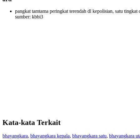
pangkat tamtama peringkat terendah dl kepolisian, satu tingka
sumber: kbbi3
Kata-kata Terkait
bhayangkara
,
bhayangkara kepala
,
bhayangkara satu
,
bhayangkara u