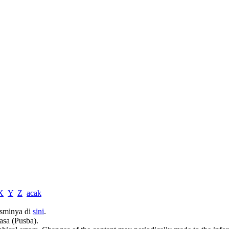
X
Y
Z
acak
sminya di
sini
.
asa (Pusba).