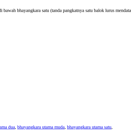
t di bawah bhayangkara satu (tanda pangkatnya satu balok lurus mendat
tama dua
,
bhayangkara utama muda
,
bhayangkara utama satu
,