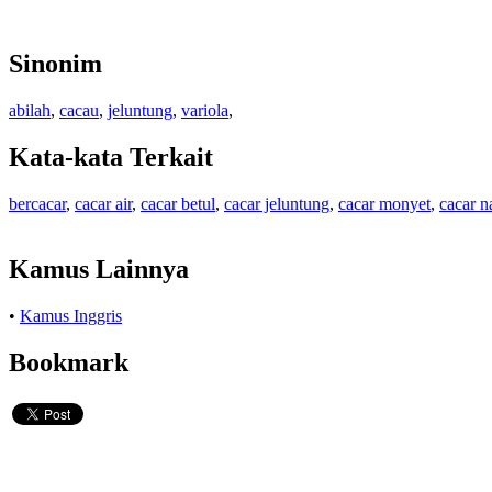
Sinonim
abilah
,
cacau
,
jeluntung
,
variola
,
Kata-kata Terkait
bercacar
,
cacar air
,
cacar betul
,
cacar jeluntung
,
cacar monyet
,
cacar n
Kamus Lainnya
•
Kamus Inggris
Bookmark