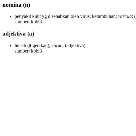
nomina
(n)
penyakit kulit yg disebabkan oleh virus; ketumbuhan;
variola
;
sumber: kbbi3
adjektiva
(a)
lincah (tt gerakan); cacau;
(adjektiva)
sumber: kbbi3