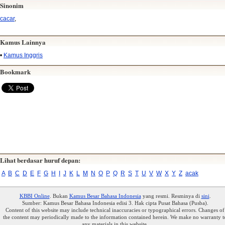
Sinonim
cacar
,
Kamus Lainnya
•
Kamus Inggris
Bookmark
Lihat berdasar huruf depan:
A
B
C
D
E
F
G
H
I
J
K
L
M
N
O
P
Q
R
S
T
U
V
W
X
Y
Z
acak
KBBI Online
. Bukan
Kamus Besar Bahasa Indonesia
yang resmi. Resminya di
sini
.
Sumber: Kamus Besar Bahasa Indonesia edisi 3. Hak cipta Pusat Bahasa (Pusba).
Content of this website may include technical inaccuracies or typographical errors. Changes of
the content may periodically made to the information contained herein. We make no warranty t
any materials in this website.