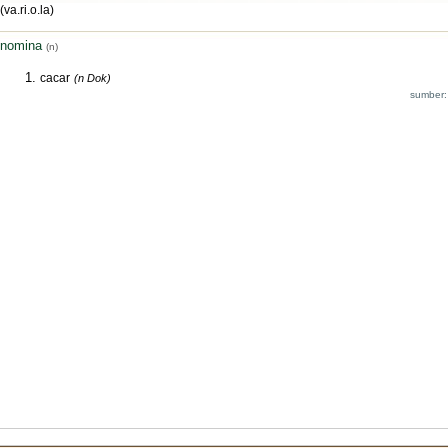
(va.ri.o.la)
nomina
(n)
cacar
(n Dok)
sumber: