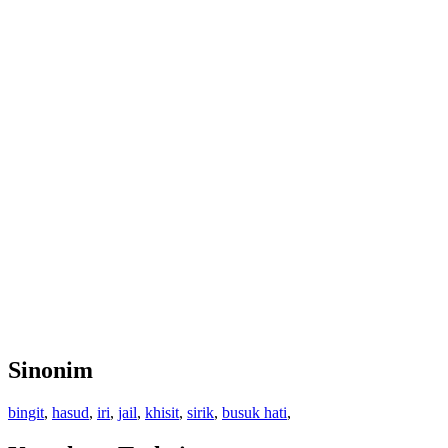
Sinonim
bingit
,
hasud
,
iri
,
jail
,
khisit
,
sirik
,
busuk hati
,