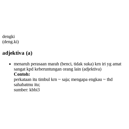
dengki
(deng.ki)
adjektiva
(a)
menaruh perasaan marah (benci, tidak suka) krn iri yg amat
sangat kpd keberuntungan orang lain
(adjektiva)
Contoh:
perkataan itu timbul krn ~ saja; mengapa engkau ~ thd
sahabatmu itu;
sumber: kbbi3