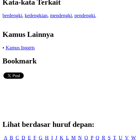
Kata-kata Terkait
berdengki
,
kedengkian
,
mendengki
,
pendengki
,
Kamus Lainnya
•
Kamus Inggris
Bookmark
Lihat berdasar huruf depan:
A
B
C
D
E
F
G
H
I
J
K
L
M
N
O
P
Q
R
S
T
U
V
W