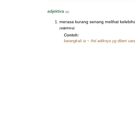
adjektiva
(a)
merasa kurang senang melihat kelebihan
(adjektiva)
Contoh:
barangkali ia ~ thd adiknya yg diberi uan