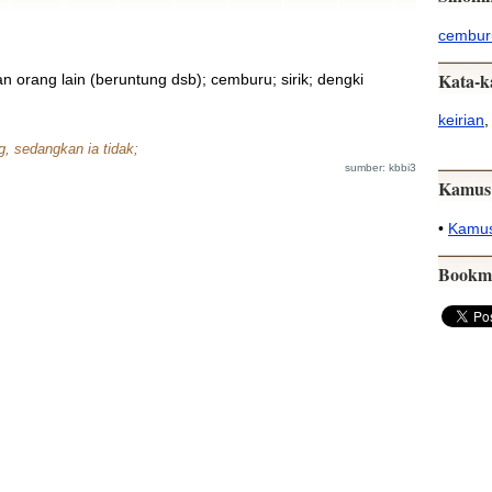
cembur
Kata-k
 orang lain (beruntung dsb); cemburu; sirik; dengki
keirian
g, sedangkan ia tidak;
sumber: kbbi3
Kamus
•
Kamus
Bookm