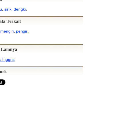
u
,
sirik
,
dengki
,
ata Terkait
,
mengiri
,
pengiri
,
 Lainnya
 Inggris
ark