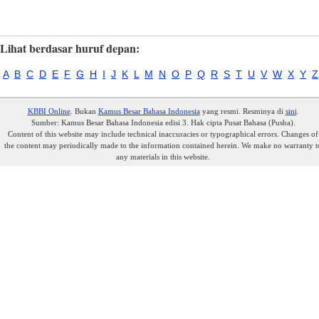
Lihat berdasar huruf depan:
A
B
C
D
E
F
G
H
I
J
K
L
M
N
O
P
Q
R
S
T
U
V
W
X
Y
Z
KBBI Online
. Bukan
Kamus Besar Bahasa Indonesia
yang resmi. Resminya di
sini
.
Sumber: Kamus Besar Bahasa Indonesia edisi 3. Hak cipta Pusat Bahasa (Pusba).
Content of this website may include technical inaccuracies or typographical errors. Changes of
the content may periodically made to the information contained herein. We make no warranty t
any materials in this website.