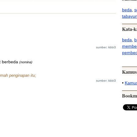
beda
,
s
tabayu
Kata-k
beda
,
b
membe
sumber: kbbi3
pembe
t berbeda
(nomina)
Kamus
umah penginapan itu;
sumber: kbbi3
•
Kamus
Bookm