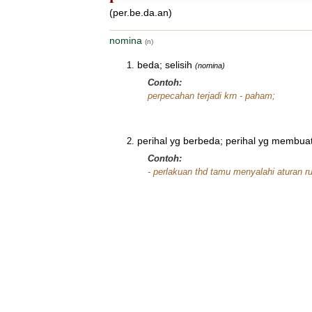
(per.be.da.an)
nomina
(n)
beda; selisih
(nomina)
Contoh:
perpecahan terjadi krn - paham;
perihal yg berbeda; perihal yg membua
Contoh:
- perlakuan thd tamu menyalahi aturan r