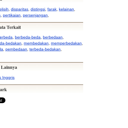
elisih
,
disparitas
,
distingsi
,
farak
,
kelainan
,
n
,
pertikaian
,
persenjangan
,
ata Terkait
erbeda
,
berbeda-beda
,
berbedaan
,
da-bedakan
,
membedakan
,
memperbedakan
,
da
,
pembedaan
,
terbeda-bedakan
,
 Lainnya
 Inggris
ark