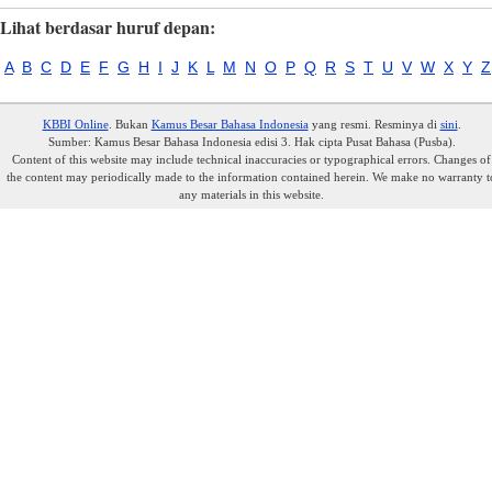
Lihat berdasar huruf depan:
A
B
C
D
E
F
G
H
I
J
K
L
M
N
O
P
Q
R
S
T
U
V
W
X
Y
Z
KBBI Online
. Bukan
Kamus Besar Bahasa Indonesia
yang resmi. Resminya di
sini
.
Sumber: Kamus Besar Bahasa Indonesia edisi 3. Hak cipta Pusat Bahasa (Pusba).
Content of this website may include technical inaccuracies or typographical errors. Changes of
the content may periodically made to the information contained herein. We make no warranty t
any materials in this website.