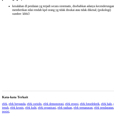
kesalahan dl penilaian yg terjadi secara sistematis, disebabkan adanya kecenderungan
memberikan nilai rendah kpd orang yg tidak disukai atau tidak dikenal;
(psikologi)
sumber: kbbi3
Kata-kata Terkait
efek
,
efek berganda
,
efek coriolis
,
efek demonstrasi
,
efek erupsi
,
efek fotoelektrik
,
efek halo
,
jenuh
,
efek kronis
,
efek kulit
,
efek organisasi
,
efek paduan
,
efek pemanasan
,
efek pendapatan
posisi
,