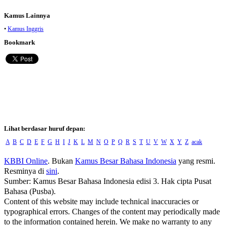
Kamus Lainnya
•
Kamus Inggris
Bookmark
Lihat berdasar huruf depan:
A
B
C
D
E
F
G
H
I
J
K
L
M
N
O
P
Q
R
S
T
U
V
W
X
Y
Z
acak
KBBI Online
. Bukan
Kamus Besar Bahasa Indonesia
yang resmi.
Resminya di
sini
.
Sumber: Kamus Besar Bahasa Indonesia edisi 3. Hak cipta Pusat
Bahasa (Pusba).
Content of this website may include technical inaccuracies or
typographical errors. Changes of the content may periodically made
to the information contained herein. We make no warranty to any