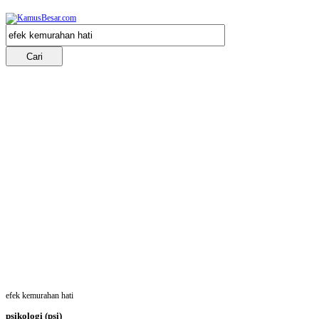
efek kemurahan hati
psikologi
(psi)