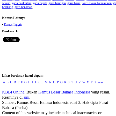
selatan
,
garis balik utara
,
garis bapak
,
garis baringan
,
garis basis
,
Garis Batas Kemiskinan
,
ga
belakang
,
garis benaman
,
Kamus Lainnya
•
Kamus Inggris
Bookmark
Lihat berdasar huruf depan:
A
B
C
D
E
F
G
H
I
J
K
L
M
N
O
P
Q
R
S
T
U
V
W
X
Y
Z
acak
KBBI Online
. Bukan
Kamus Besar Bahasa Indonesia
yang resmi.
Resminya di
sini
.
Sumber: Kamus Besar Bahasa Indonesia edisi 3. Hak cipta Pusat
Bahasa (Pusba).
Content of this website may include technical inaccuracies or