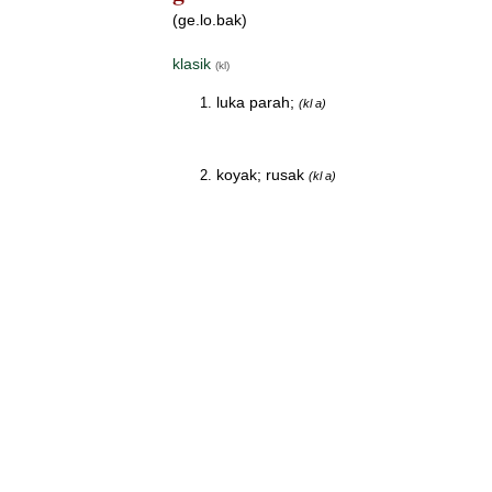
(ge.lo.bak)
klasik
(kl)
luka parah;
(kl a)
koyak; rusak
(kl a)