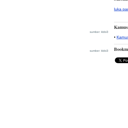
luka pa
Kamus
sumber: kbbi3
•
Kamus
Bookm
sumber: kbbi3