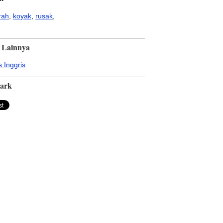
rah
,
koyak
,
rusak
,
 Lainnya
 Inggris
ark