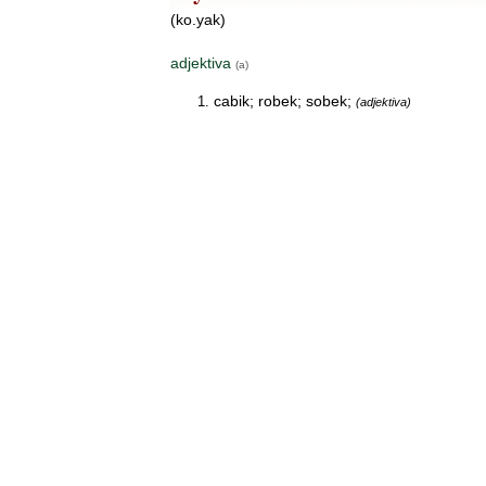
(ko.yak)
adjektiva
(a)
cabik; robek; sobek;
(adjektiva)