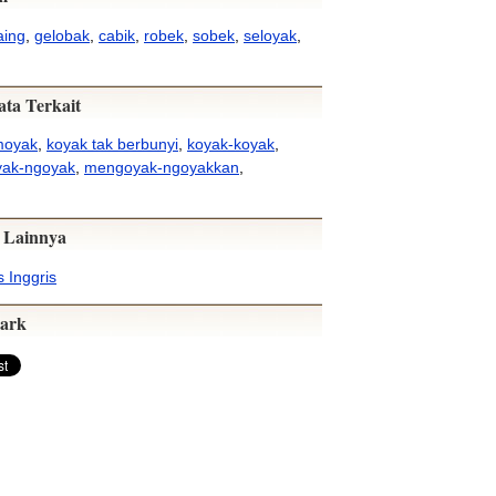
aing
,
gelobak
,
cabik
,
robek
,
sobek
,
seloyak
,
ata Terkait
moyak
,
koyak tak berbunyi
,
koyak-koyak
,
ak-ngoyak
,
mengoyak-ngoyakkan
,
 Lainnya
 Inggris
ark