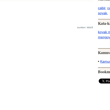
cabir
,
c
soyak
,
Kata-k
sumber: kbbi3
koyak 
mengoy
Kamus
•
Kamus
Bookm