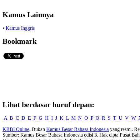
Kamus Lainnya
•
Kamus Inggris
Bookmark
Lihat berdasar huruf depan:
A
B
C
D
E
F
G
H
I
J
K
L
M
N
O
P
Q
R
S
T
U
V
W
KBBI Online
. Bukan
Kamus Besar Bahasa Indonesia
yang resmi. Re
Sumber: Kamus Besar Bahasa Indonesia edisi 3. Hak cipta Pusat Bah