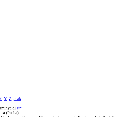
X
Y
Z
acak
sminya di
sini
.
asa (Pusba).