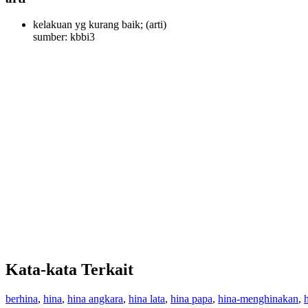
kelakuan yg kurang baik;
(arti)
sumber: kbbi3
Kata-kata Terkait
berhina
,
hina
,
hina angkara
,
hina lata
,
hina papa
,
hina-menghinakan
,