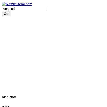
hina budi
arti