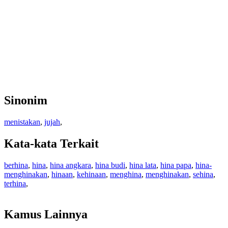
Sinonim
menistakan
,
jujah
,
Kata-kata Terkait
berhina
,
hina
,
hina angkara
,
hina budi
,
hina lata
,
hina papa
,
hina-
menghinakan
,
hinaan
,
kehinaan
,
menghina
,
menghinakan
,
sehina
,
terhina
,
Kamus Lainnya