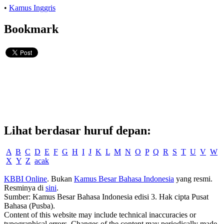
•
Kamus Inggris
Bookmark
Lihat berdasar huruf depan:
A
B
C
D
E
F
G
H
I
J
K
L
M
N
O
P
Q
R
S
T
U
V
W
X
Y
Z
acak
KBBI Online
. Bukan
Kamus Besar Bahasa Indonesia
yang resmi.
Resminya di
sini
.
Sumber: Kamus Besar Bahasa Indonesia edisi 3. Hak cipta Pusat
Bahasa (Pusba).
Content of this website may include technical inaccuracies or
typographical errors. Changes of the content may periodically made