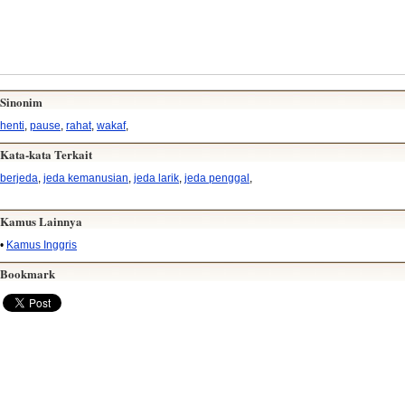
Sinonim
henti
,
pause
,
rahat
,
wakaf
,
Kata-kata Terkait
berjeda
,
jeda kemanusian
,
jeda larik
,
jeda penggal
,
Kamus Lainnya
•
Kamus Inggris
Bookmark