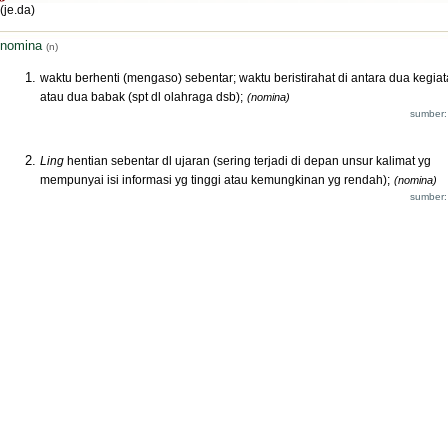
(je.da)
nomina
(n)
waktu berhenti (mengaso) sebentar; waktu beristirahat di antara dua kegia
atau dua babak (spt dl olahraga dsb);
(nomina)
sumber:
Ling
hentian sebentar dl ujaran (sering terjadi di depan unsur kalimat yg
mempunyai isi informasi yg tinggi atau kemungkinan yg rendah);
(nomina)
sumber: