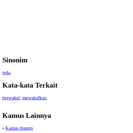
Sinonim
jeda
,
Kata-kata Terkait
berwakaf
,
mewakafkan
,
Kamus Lainnya
•
Kamus Inggris