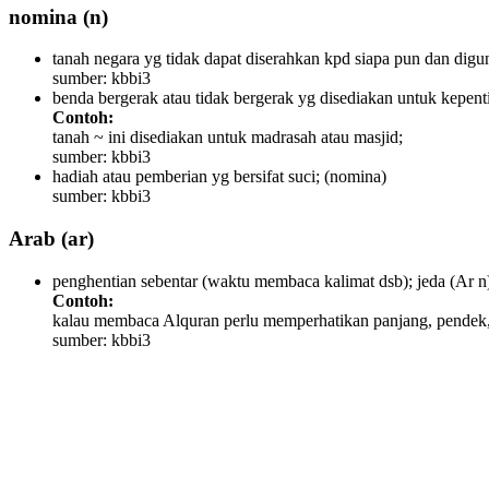
nomina
(n)
tanah negara yg tidak dapat diserahkan kpd siapa pun dan digu
sumber: kbbi3
benda bergerak atau tidak bergerak yg disediakan untuk kepen
Contoh:
tanah ~ ini disediakan untuk madrasah atau masjid;
sumber: kbbi3
hadiah atau pemberian yg bersifat suci;
(nomina)
sumber: kbbi3
Arab
(ar)
penghentian sebentar (waktu membaca kalimat dsb); jeda
(Ar n
Contoh:
kalau membaca Alquran perlu memperhatikan panjang, pendek,
sumber: kbbi3