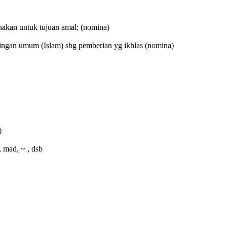
nakan untuk tujuan amal;
(nomina)
tingan umum (Islam) sbg pemberian yg ikhlas
(nomina)
)
 mad, ~ , dsb