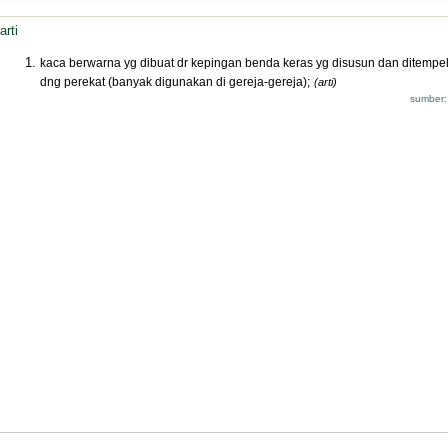
arti
kaca berwarna yg dibuat dr kepingan benda keras yg disusun dan ditempe
dng perekat (banyak digunakan di gereja-gereja);
(arti)
sumber: