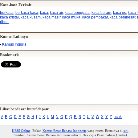
Kata-kata Terkait
berkaca
,
berkaca-kaca
,
kaca
,
kaca air
,
kaca benggala
,
kaca buram
,
kaca es
,
kaca 
kaca kristal
,
kaca kusam
,
kaca masir
,
kaca muka
,
kaca pembakar
,
kaca pembesar
,
riben
,
Kamus Lainnya
•
Kamus Inggris
Bookmark
Lihat berdasar huruf depan:
A
B
C
D
E
F
G
H
I
J
K
L
M
N
O
P
Q
R
S
T
U
V
W
X
Y
Z
acak
KBBI Online
. Bukan
Kamus Besar Bahasa Indonesia
yang resmi. Resminya di
sini
.
Sumber: Kamus Besar Bahasa Indonesia edisi 3. Hak cipta Pusat Bahasa (Pusba).