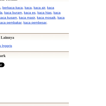
a
,
berkaca-kaca
,
kaca
,
kaca air
,
kaca
la
,
kaca buram
,
kaca es
,
kaca hias
,
kaca
kaca kusam
,
kaca masir
,
kaca mosaik
,
kaca
kaca pembakar
,
kaca pembesar
,
 Lainnya
 Inggris
ark