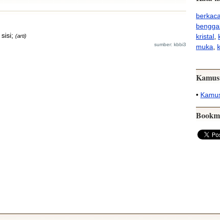
berkac
bengga
sisi;
kristal
,
(arti)
sumber: kbbi3
muka
,
Kamus
•
Kamus
Bookm