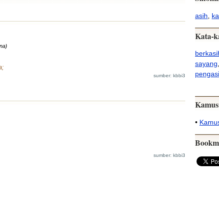
asih
,
ka
Kata-k
na)
berkasi
sayang
a;
pengas
sumber: kbbi3
Kamus
•
Kamus
Bookm
sumber: kbbi3