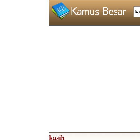
kasih