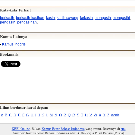
Kata-kata Terkait
berkasih
,
berkasih-kasihan
,
kasih
,
kasih sayang
,
kekasih
,
mengasih
,
mengasihi
,
pengasih
,
pengasihan
,
Kamus Lainnya
•
Kamus Inggris
Bookmark
Lihat berdasar huruf depan:
A
B
C
D
E
F
G
H
I
J
K
L
M
N
O
P
Q
R
S
T
U
V
W
X
Y
Z
acak
KBBI Online
. Bukan
Kamus Besar Bahasa Indonesia
yang resmi. Resminya di
sini
.
Sumber: Kamus Besar Bahasa Indonesia edisi 3. Hak cipta Pusat Bahasa (Pusba).