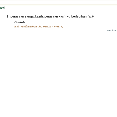
arti
perasaan sangat kasih; perasaan kasih yg berlebihan
(arti)
Contoh:
istrinya dibelainya dng penuh ~ mesra;
sumber: